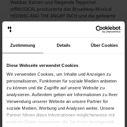
Webber, Katzen und fliegende Teppiche!
offMUSICAL produzierte das Broadway-Musical
HEDWIG AND THE ANGRY INCH und die gefeierte
Deutschlandpremiere von GREEN DAYS
AMERICAN IDIOT. Seit 2019 präsentiert
offMUSICAL mit MUSICAL REVOLUTION das
größte Musical-Event Deutschlands und bringt
Zustimmung
Details
Über Cookies
2022 die Welt-Hits FLASHDANCE – WHAT A
FEELING und GHOST – NACHRICHT VON SAM
sowie das Tony Award prämierte Musical
Diese Webseite verwendet Cookies
MEMPHIS zur deutschsprachigen
Wir verwenden Cookies, um Inhalte und Anzeigen zu
Erstaufführung,
personalisieren, Funktionen für soziale Medien anbieten
Neu im Programm sind ebenso die
zu können und die Zugriffe auf unsere Website zu
Europapremiere von DAS SPONGEBOB MUSICAL
analysieren. Außerdem geben wir Informationen zu Ihrer
und die große Tournee von FACK JU GÖHTE – DAS
Verwendung unserer Website an unsere Partner für
MUSICAL, die ab Januar 2023 zu sehen sein wird.
soziale Medien, Werbung und Analysen weiter. Unsere
Mit einem leidenschaftlichen Team und einer
Partner führen diese Informationen möglicherweise mit
einzigartigen Stückauswahl setzt offMUSICAL
weiteren Daten zusammen, die Sie ihnen bereitgestellt
schon jetzt „… ganz neue Maßstäbe in puncto