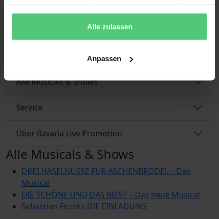
haben oder die sie im Rahmen Ihrer Nutzung der Dienste
Musiktheater in Deutschland“
gesammelt haben.
(musicalzentrale.de).
Alle zulassen
Anpassen
Alle Musicals & Shows
Service
Über Bavaria Live Promotion
Alle Musicals & Shows
DREI HASELNÜSSE FÜR ASCHENBRÖDEL – Das
Musical
DIE SCHÖNE UND DAS BIEST – Das neue Musical
Sebastian Fitzeks DIE EINLADUNG