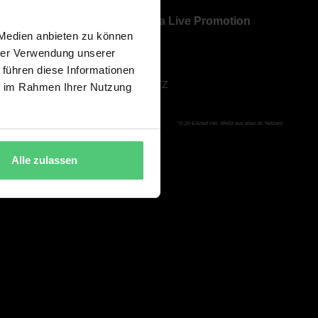
Über Bavaria Live Promotion
 Medien anbieten zu können
ÜBER UNS
hrer Verwendung unserer
AGB
 führen diese Informationen
DATENSCHUTZ
ie im Rahmen Ihrer Nutzung
IMPRESSUM
*(0,20 €/Anruf inkl. MwSt aus allen dt. Netzen)
Alle zulassen