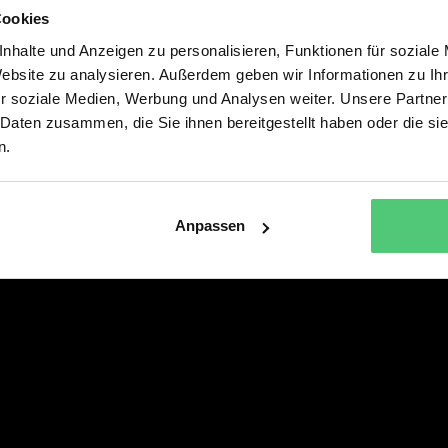
Cookies
Alle Musicals & Shows
Service
nhalte und Anzeigen zu personalisieren, Funktionen für soziale
DREI HASELNÜSSE FÜR
PRESSE
Website zu analysieren. Außerdem geben wir Informationen zu I
ASCHENBRÖDEL – DAS MUSICAL
r soziale Medien, Werbung und Analysen weiter. Unsere Partner
DIE SCHÖNE UND DAS BIEST – DAS
 Daten zusammen, die Sie ihnen bereitgestellt haben oder die s
NEUE MUSICAL
n.
SEBASTIAN FITZEKS DIE EINLADUNG
Anpassen