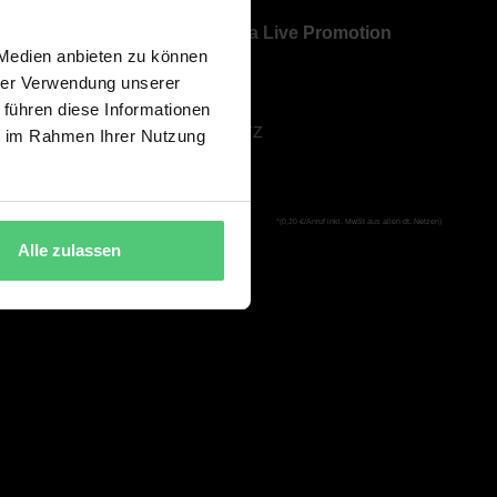
Über Bavaria Live Promotion
 Medien anbieten zu können
ÜBER UNS
hrer Verwendung unserer
AGB
 führen diese Informationen
DATENSCHUTZ
ie im Rahmen Ihrer Nutzung
IMPRESSUM
*(0,20 €/Anruf inkl. MwSt aus allen dt. Netzen)
Alle zulassen