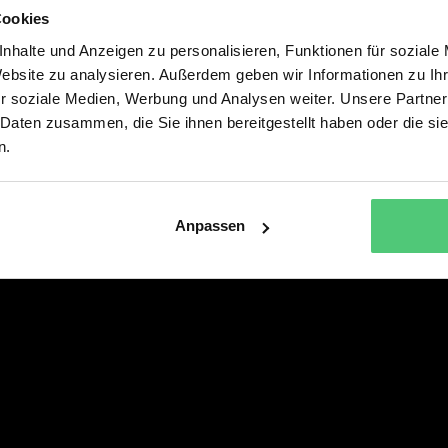
Cookies
Alle Musicals & Shows
Service
nhalte und Anzeigen zu personalisieren, Funktionen für soziale
MARK FORSTER
PRESSE
Website zu analysieren. Außerdem geben wir Informationen zu I
DREI HASELNÜSSE FÜR
r soziale Medien, Werbung und Analysen weiter. Unsere Partner
ASCHENBRÖDEL – DAS MUSICAL
 Daten zusammen, die Sie ihnen bereitgestellt haben oder die s
DIE SCHÖNE UND DAS BIEST – DAS
n.
NEUE MUSICAL
SEBASTIAN FITZEKS DIE EINLADUNG
Anpassen