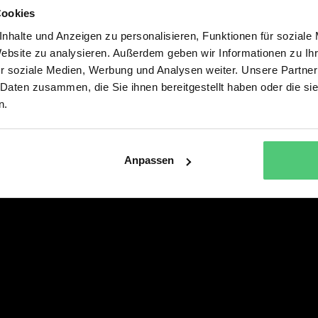
Cookies
Alle Musicals & Shows
Service
nhalte und Anzeigen zu personalisieren, Funktionen für soziale
DREI HASELNÜSSE FÜR
PRESSE
Website zu analysieren. Außerdem geben wir Informationen zu I
ASCHENBRÖDEL – DAS MUSICAL
r soziale Medien, Werbung und Analysen weiter. Unsere Partner
DIE SCHÖNE UND DAS BIEST – DAS
 Daten zusammen, die Sie ihnen bereitgestellt haben oder die s
NEUE MUSICAL
n.
SEBASTIAN FITZEKS DIE EINLADUNG
Anpassen