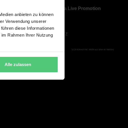
Über Bavaria Live Promotion
 Medien anbieten zu können
ÜBER UNS
hrer Verwendung unserer
AGB
 führen diese Informationen
DATENSCHUTZ
ie im Rahmen Ihrer Nutzung
IMPRESSUM
*(0,20 €/Anruf inkl. MwSt aus allen dt. Netzen)
Alle zulassen