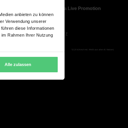
Über Bavaria Live Promotion
 Medien anbieten zu können
ÜBER UNS
hrer Verwendung unserer
AGB
 führen diese Informationen
DATENSCHUTZ
ie im Rahmen Ihrer Nutzung
IMPRESSUM
*(0,20 €/Anruf inkl. MwSt aus allen dt. Netzen)
Alle zulassen