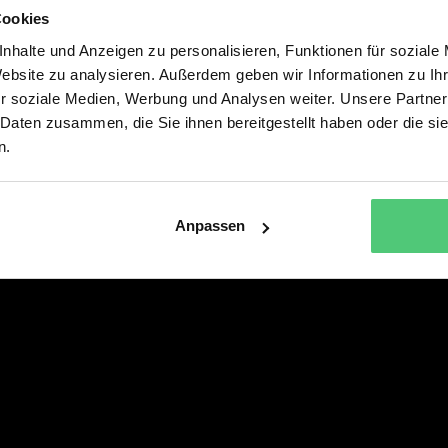
Cookies
Alle Musicals & Shows
Service
nhalte und Anzeigen zu personalisieren, Funktionen für soziale
DREI HASELNÜSSE FÜR
PRESSE
Website zu analysieren. Außerdem geben wir Informationen zu I
ASCHENBRÖDEL – DAS MUSICAL
r soziale Medien, Werbung und Analysen weiter. Unsere Partner
DIE SCHÖNE UND DAS BIEST – DAS
 Daten zusammen, die Sie ihnen bereitgestellt haben oder die s
NEUE MUSICAL
n.
SEBASTIAN FITZEKS DIE EINLADUNG
Anpassen