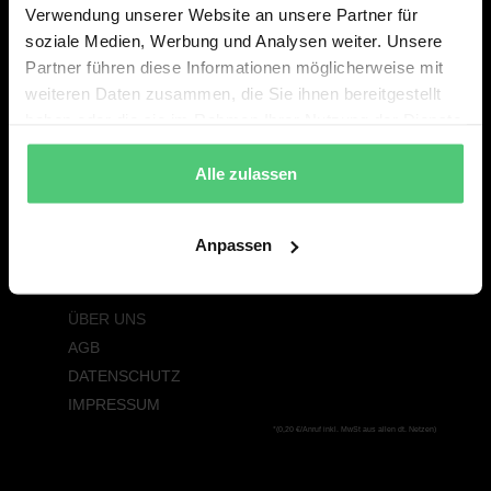
Verwendung unserer Website an unsere Partner für
soziale Medien, Werbung und Analysen weiter. Unsere
Alle Musicals & Shows
Partner führen diese Informationen möglicherweise mit
DREI HASELNÜSSE FÜR ASCHENBRÖDEL – DAS
weiteren Daten zusammen, die Sie ihnen bereitgestellt
MUSICAL
haben oder die sie im Rahmen Ihrer Nutzung der Dienste
DIE SCHÖNE UND DAS BIEST – DAS NEUE
gesammelt haben.
MUSICAL
Alle zulassen
SEBASTIAN FITZEKS DIE EINLADUNG
Service
Anpassen
PRESSE
Über Bavaria Live Promotion
ÜBER UNS
AGB
DATENSCHUTZ
IMPRESSUM
*(0,20 €/Anruf inkl. MwSt aus allen dt. Netzen)